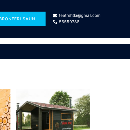
teetrehtla@gmail.com
BRONEERI SAUN
55550788