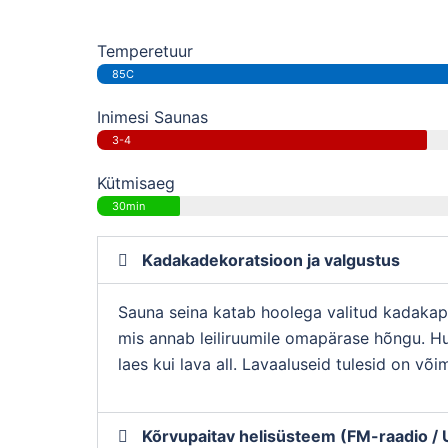
Temperetuur
85C
Inimesi Saunas
3-4
Kütmisaeg
30min
Kadakadekoratsioon ja valgustus
Sauna seina katab hoolega valitud kadakap
mis annab leiliruumile omapärase hõngu. Hu
laes kui lava all. Lavaaluseid tulesid on või
Kõrvupaitav helisüsteem (FM-raadio /