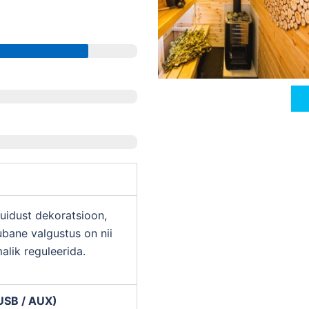
uidust dekoratsioon,
bane valgustus on nii
malik reguleerida.
 USB / AUX)