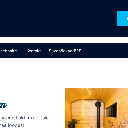
cebookis!
Kontakt
Suvepäevad B2B
n
egasime kokku kulbitäie
maa loodust.