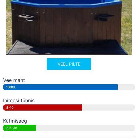
VEEL PILTE
Vee maht
1600L
Inimesi tünnis
8-10
Kütmisaeg
2,5-3h